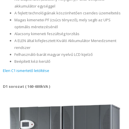
akkumulátor egységgel
A fejlett technológiának köszönhetően csendes üzemeltetés
Magas kimenetei PF (csúcs tényező), mely segíti az UPS
optimális méretezésénél
Alacsony kimeneti feszültség torzítás
A ELEN által kifejlesztett Kiváló Akkumulátor Menedzsment
rendszer
Felhasználó-barát magyar nyelvű LCD kijelző
Beépített kézi kerülő
Elen C1 ismertető letöltése
D1 sorozat ( 160-600kVA )