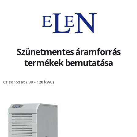
Szünetmentes áramforrás
termékek bemutatása
C1 sorozat ( 30 – 120 kVA )