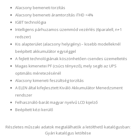
Alacsony bemeneti torzítás
Alacsony bemeneti áramtorzítás iTHD <4%
IGBT technológia
Intelligens párhuzamos üzemmód vezérlés (6paralell, n+1
redszer)
Kis alapterület (alacsony helyigény) – kisebb modelleknél
beépített akkumulátor egységgel
A fejlett technológiának köszönhetően csendes üzemeltetés
Magas kimenetei PF (csúcs tényező), mely segíti az UPS
optimális méretezésénél
Alacsony kimeneti feszültség torzítás
A ELEN által kifejlesztett Kiváló Akkumulátor Menedzsment
rendszer
Felhasználó-barát magyar nyelvű LCD kijelző
Beépített kézi kerülő
Részletes műszaki adatok megtalálhatók a letölthető katalógusban:
Gyári katalógus letöltése