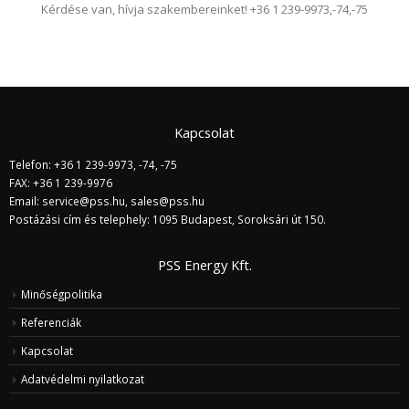
Kérdése van, hívja szakembereinket! +36 1 239-9973,-74,-75
Kapcsolat
Telefon: +36 1 239-9973, -74, -75
FAX: +36 1 239-9976
Email:
service@pss.hu
,
sales@pss.hu
Postázási cím és telephely: 1095 Budapest, Soroksári út 150.
PSS Energy Kft.
Minőségpolitika
Referenciák
Kapcsolat
Adatvédelmi nyilatkozat