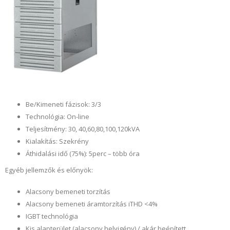
Be/Kimeneti fázisok: 3/3
Technológia: On-line
Teljesítmény: 30, 40,60,80,100,120kVA
Kialakítás: Szekrény
Áthidalási idő (75%): 5perc – több óra
Egyéb jellemzők és előnyök:
Alacsony bemeneti torzítás
Alacsony bemeneti áramtorzítás iTHD <4%
IGBT technológia
Kis alapterület (alacsony helyigény) / akár beépített