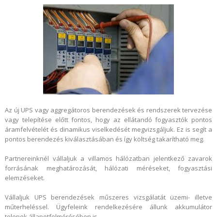
Az új UPS vagy aggregátoros berendezések és rendszerek tervezése
vagy telepítése előtt fontos, hogy az ellátandó fogyasztók pontos
áramfelvételét és dinamikus viselkedését megvizsgáljuk. Ez is segít a
pontos berendezés kiválasztásában és így költség takarítható meg.
Partnereinknél vállaljuk a villamos hálózatban jelentkező zavarok
forrásának meghatározását, hálózati méréseket, fogyasztási
elemzéseket.
Vállaljuk UPS berendezések műszeres vizsgálatát üzemi- illetve
műterheléssel. Ügyfeleink rendelkezésére állunk akkumulátor
telepek állapotfelmérésében is.