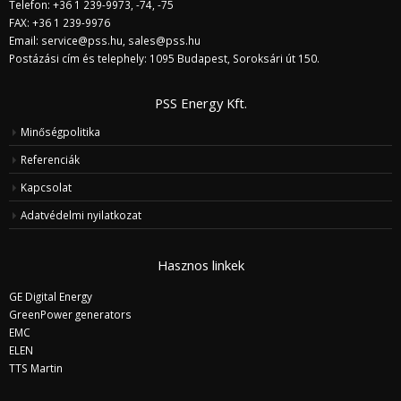
Telefon: +36 1 239-9973, -74, -75
FAX: +36 1 239-9976
Email:
service@pss.hu
,
sales@pss.hu
Postázási cím és telephely: 1095 Budapest, Soroksári út 150.
PSS Energy Kft.
Minőségpolitika
Referenciák
Kapcsolat
Adatvédelmi nyilatkozat
Hasznos linkek
GE Digital Energy
GreenPower generators
EMC
ELEN
TTS Martin